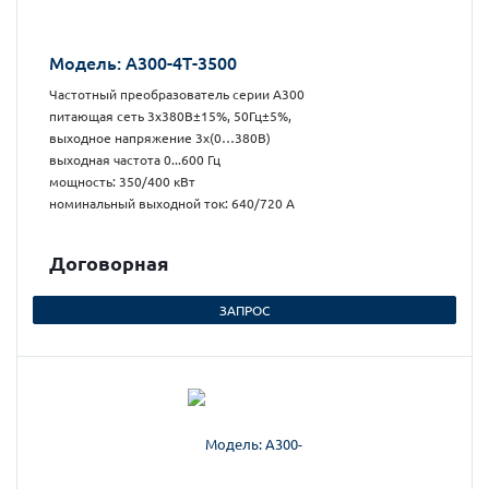
Модель: А300-4Т-3500
Частотный преобразователь серии А300
питающая сеть 3х380В±15%, 50Гц±5%,
выходное напряжение 3х(0…380В)
выходная частота 0...600 Гц
мощность: 350/400 кВт
номинальный выходной ток: 640/720 А
Догово
р
ная
ЗАПРОС