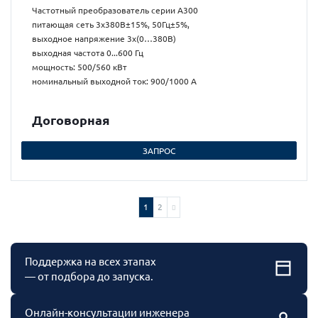
Частотный преобразователь серии А300
питающая сеть 3х380В±15%, 50Гц±5%,
выходное напряжение 3х(0…380В)
выходная частота 0...600 Гц
мощность: 500/560 кВт
номинальный выходной ток: 900/1000 А
Догово
р
ная
ЗАПРОС
1
2
Поддержка на всех этапах
— от подбора до запуска.
Онлайн-консультации инженера