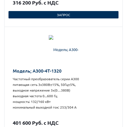
316 200 Руб. с НДС
ЗАПРОС
Модель; А300-4Т-1320
Частотный преобразователь серии А300
питающая сеть 3х380В±15%, 50Гц±5%,
выходное напряжение 3х(0…380В)
выходная частота 0...600 Гц
мощность: 132/160 кВт
номинальный выходной ток: 253/304 А
401 600 Руб. с НДС