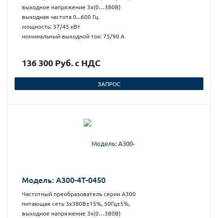
выходное напряжение 3х(0…380В)
выходная частота 0...600 Гц
мощность: 37/45 кВт
номинальный выходной ток: 75/90 А
136 300 Руб. с НДС
ЗАПРОС
Модель: А300-4Т-0450
Частотный преобразователь серии А300
питающая сеть 3х380В±15%, 50Гц±5%,
выходное напряжение 3х(0…380В)