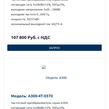
питающая сеть 3х380В±15%, 50Гц±5%,
выходное напряжение 3х(0…380В)
выходная частота 0...600 Гц
мощность: 30/37кВт
номинальный выходной ток: 60/75 А
107 800 Руб. с НДС
ЗАПРОС
Модель: А300-4Т-0370
Частотный преобразователь серии А300
питающая сеть 3х380В±15%, 50Гц±5%,