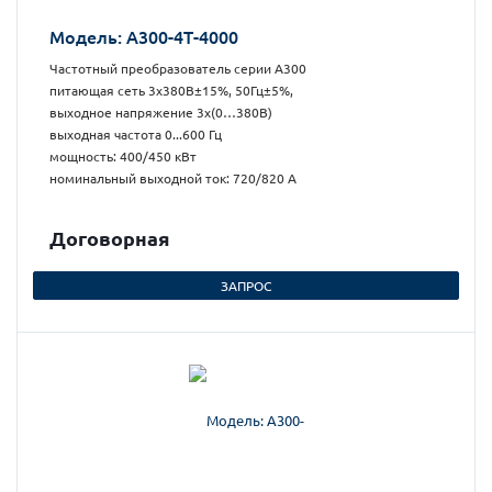
Модель: А300-4Т-4000
Частотный преобразователь серии А300
питающая сеть 3х380В±15%, 50Гц±5%,
выходное напряжение 3х(0…380В)
выходная частота 0...600 Гц
мощность: 400/450 кВт
номинальный выходной ток: 720/820 А
Догово
р
ная
ЗАПРОС