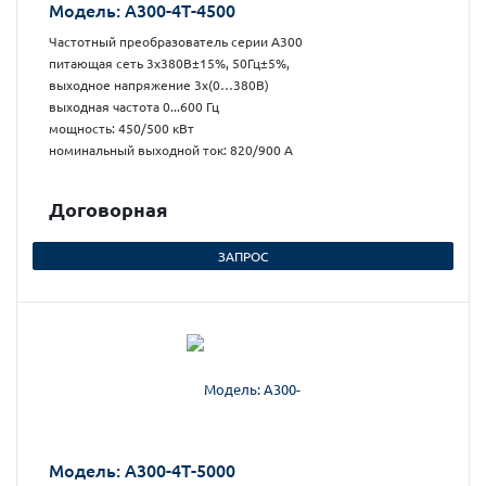
Модель: А300-4Т-4500
Частотный преобразователь серии А300
питающая сеть 3х380В±15%, 50Гц±5%,
выходное напряжение 3х(0…380В)
выходная частота 0...600 Гц
мощность: 450/500 кВт
номинальный выходной ток: 820/900 А
Догово
р
ная
ЗАПРОС
Модель: А300-4Т-5000