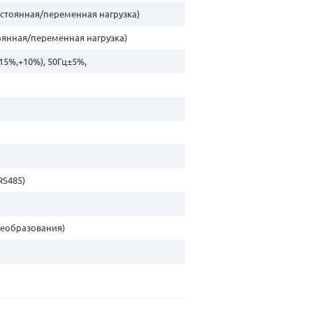
постоянная/переменная нагрузка)
тоянная/переменная нагрузка)
(-15%,+10%), 50Гц±5%,
RS485)
леобразования)