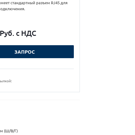
имеет стандартный разъем RJ45 для
подключения.
 Руб. с НДС
ЗАПРОС
сылкой:
м (Ш/В/Г)