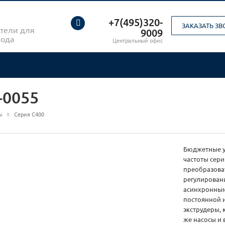
+7(495)320-
ЗАКАЗАТЬ З
тели для
9009
вода
Центральный офис
-0055
ы
Серия С400
Бюджетные у
частоты сер
преобразоват
регулирован
асинхронным
постоянной и
экструдеры, 
же насосы и 