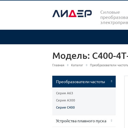
Силовые
преобразова
электропри
Модель: С400-4Т
Главная
Каталог
Преобразователи частот
Преобразователи частоты
Серия А63
Серия А300
Серия С400
Устройства плавного пуска