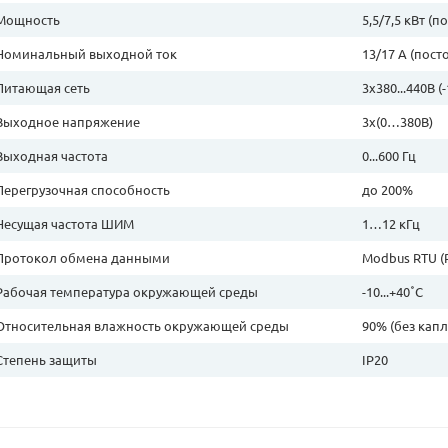
Мощность
5,5/7,5 кВт (
Номинальный выходной ток
13/17 А (пос
Питающая сеть
3х380...440В 
Выходное напряжение
3х(0…380В)
Выходная частота
0...600 Гц
Перегрузочная способность
до 200%
Несущая частота ШИМ
1…12 кГц
Протокол обмена данными
Modbus RTU (
Рабочая температура окружающей среды
-10...+40˚С
Относительная влажность окружающей среды
90% (без кап
Степень защиты
IP20