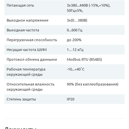
Питающая сеть
3х380...440В (-15%,+10%),
50Гц±5%,
Выходное напряжение
3х(0…380В)
Выходная частота
0...600 Гц
Перегрузочная способность
до 200%
Несущая частота ШИМ
1…12 кГц
Протокол обмена данными
Modbus RTU (RS485)
Рабочая температура
-10...+40˚С
окружающей среды
Относительная влажность
90% (без каплеобразования)
окружающей среды
Степень защиты
IP20